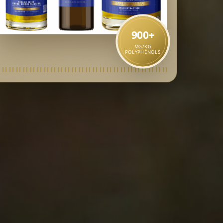
900
+
MG/KG
POLYPHÉNOLS