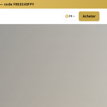
$ — code FREESHIPPY
Acheter
FR