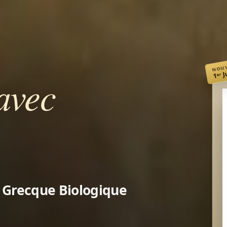
NOUV
1ᵉʳ 
avec
e Grecque Biologique